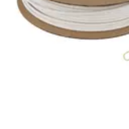
Fibre Internet Maison
Optimisation
Équipement
Avantages de la fibre
Tendances
Comprendre l
Fibre Internet Maison