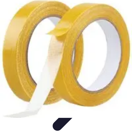
Fibre Internet Maison
Optimisation
Équipement
Avantages de la
fibre
Tendances
Comprendre la Fibre
Fibre Internet Maison