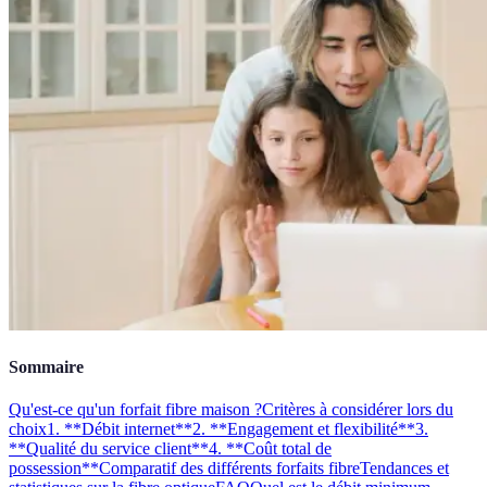
Sommaire
Qu'est-ce qu'un forfait fibre maison ?
Critères à considérer lors du
choix
1. **Débit internet**
2. **Engagement et flexibilité**
3.
**Qualité du service client**
4. **Coût total de
possession**
Comparatif des différents forfaits fibre
Tendances et