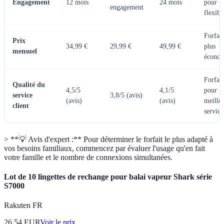
Engagement
12 mois
24 mois
pour
engagement
flexibil
Forfai
Prix
34,99 €
29,99 €
49,99 €
plus
mensuel
écono
Forfait
Qualité du
4,5/5
4,1/5
pour
service
3,8/5 (avis)
(avis)
(avis)
meille
client
service
> **💡 Avis d'expert :** Pour déterminer le forfait le plus adapté à
vos besoins familiaux, commencez par évaluer l'usage qu'en fait
votre famille et le nombre de connexions simultanées.
Lot de 10 lingettes de rechange pour balai vapeur Shark série
S7000
Rakuten FR
26.54
EUR
Voir le prix