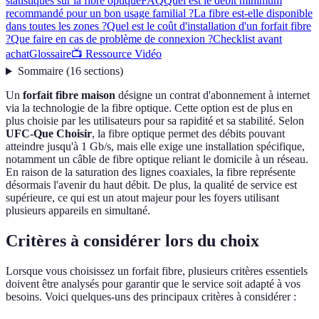
statistiques sur la fibre optique
FAQ
Quel est le débit minimum
recommandé pour un bon usage familial ?
La fibre est-elle disponible
dans toutes les zones ?
Quel est le coût d'installation d'un forfait fibre
?
Que faire en cas de problème de connexion ?
Checklist avant
achat
Glossaire
📺 Ressource Vidéo
Sommaire
(
16
sections
)
Un
forfait fibre maison
désigne un contrat d'abonnement à internet
via la technologie de la fibre optique. Cette option est de plus en
plus choisie par les utilisateurs pour sa rapidité et sa stabilité. Selon
UFC-Que Choisir
, la fibre optique permet des débits pouvant
atteindre jusqu'à 1 Gb/s, mais elle exige une installation spécifique,
notamment un câble de fibre optique reliant le domicile à un réseau.
En raison de la saturation des lignes coaxiales, la fibre représente
désormais l'avenir du haut débit. De plus, la qualité de service est
supérieure, ce qui est un atout majeur pour les foyers utilisant
plusieurs appareils en simultané.
Critères à considérer lors du choix
Lorsque vous choisissez un forfait fibre, plusieurs critères essentiels
doivent être analysés pour garantir que le service soit adapté à vos
besoins. Voici quelques-uns des principaux critères à considérer :