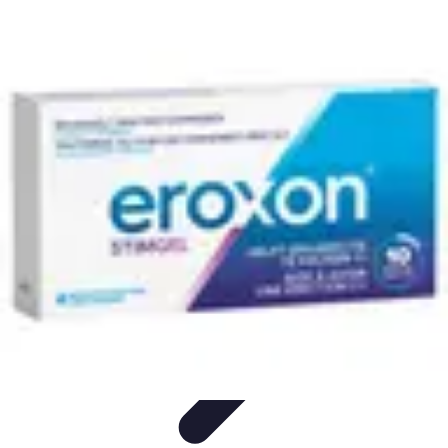
Fibre Internet Maison
Optimisation
Équipement
Avantages de la
fibre
Tendances
Comprendre la Fibre
Fibre Internet Maison