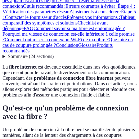
des appareils
Astuces de pro :
Étape 3 : Tester la vitesse de la
connexion
Outils recommandés :
Erreurs courantes à éviter :
Étape 4 :
Vérification des paramètres réseau
Ajustements à considérer :
Étape 5
: Contacter le fournisseur d'accès
Préparez vos informations :
Tableau
comparatif des symptômes et solutions
Checklist avant
dépannage
FAQ
Comment savoir si ma fibre est endommagée ?
Pourquoi ma vitesse de connexion est-elle inférieure à celle promise
?
Comment optimiser la connexion Wi-Fi de ma fibre ?
Que faire en
cas de coupure prolongée ?
Conclusion
Glossaire
Produits
recommandés
Sommaire
(
24
sections
)
La
fibre internet
est devenue essentielle dans nos vies quotidiennes,
que ce soit pour le travail, le divertissement ou la communication.
Cependant, des
problèmes de connexion fibre internet
peuvent
survenir, entraînant frustration et perturbations. Dans cet article, nous
allons explorer des méthodes pratiques pour détecter et résoudre ces
problèmes afin d'assurer une connexion fluide et fiable.
Qu'est-ce qu'un problème de connexion
avec la fibre ?
Un problème de connexion à la fibre peut se manifester de plusieurs
manières, allant de la lenteur des chargements à des coupures