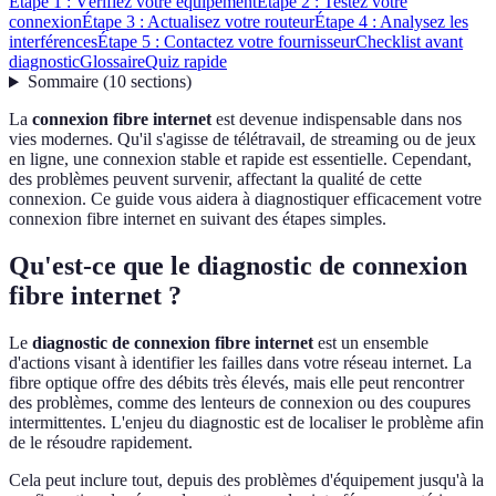
Étape 1 : Vérifiez votre équipement
Étape 2 : Testez votre
connexion
Étape 3 : Actualisez votre routeur
Étape 4 : Analysez les
interférences
Étape 5 : Contactez votre fournisseur
Checklist avant
diagnostic
Glossaire
Quiz rapide
Sommaire
(
10
sections
)
La
connexion fibre internet
est devenue indispensable dans nos
vies modernes. Qu'il s'agisse de télétravail, de streaming ou de jeux
en ligne, une connexion stable et rapide est essentielle. Cependant,
des problèmes peuvent survenir, affectant la qualité de cette
connexion. Ce guide vous aidera à diagnostiquer efficacement votre
connexion fibre internet en suivant des étapes simples.
Qu'est-ce que le diagnostic de connexion
fibre internet ?
Le
diagnostic de connexion fibre internet
est un ensemble
d'actions visant à identifier les failles dans votre réseau internet. La
fibre optique offre des débits très élevés, mais elle peut rencontrer
des problèmes, comme des lenteurs de connexion ou des coupures
intermittentes. L'enjeu du diagnostic est de localiser le problème afin
de le résoudre rapidement.
Cela peut inclure tout, depuis des problèmes d'équipement jusqu'à la