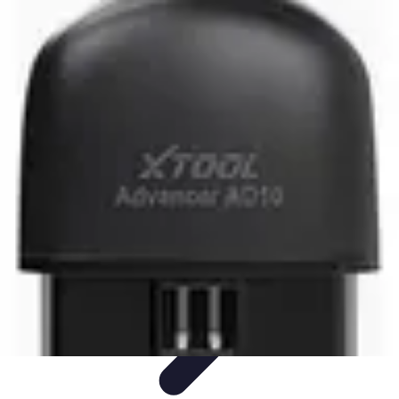
Fibre Internet Maison
Optimisation
Équipement
Avantages de la
fibre
Tendances
Comprendre la Fibre
Fibre Internet Maison