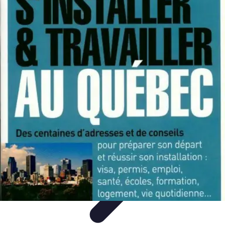
Fibre Internet Maison
Optimisation
Équipement
Avantages de la
fibre
Tendances
Comprendre la Fibre
Fibre Internet Maison