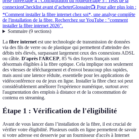
prise fibre
Étape 4 : Configuration du routeur
Étape 5 : Tests de la
connexion
Checklist avant d’acheter
Glossaire
📺 Pour aller plus loin :
*Comment installer la fibre internet chez soi*, une analyse complète
de l'installation de la fibre. Recherchez sur YouTube : "comment
installer la fibre internet 2026".
Sommaire
(
9
sections
)
La
fibre internet
est une technologie de transmission de données
via des fils de verre ou de plastique qui permettent d'atteindre des
débits très élevés, surpassant largement ceux des connexions ADSL
ou câble.
D'après l'ARCEP
, 85 % des foyers français sont
désormais éligibles à la fibre optique. Cela implique non seulement
des vitesses de téléchargement et d'envoi beaucoup plus rapides,
mais aussi une latence réduite, essentielle pour les applications de
vidéoconférence ou de jeux en ligne. Installer la fibre chez soi peut
considérablement améliorer l'expérience numérique, surtout avec
l'augmentation des emplois à distance et de la consommation de
contenu en streaming.
Étape 1 : Vérification de l'éligibilité
Avant de vous lancer dans l’installation de la fibre, il est crucial de
vérifier votre éligibilité. Plusieurs outils en ligne permettent de savoir
si votre adresse est desservie par un fournisseur d'accès à Internet