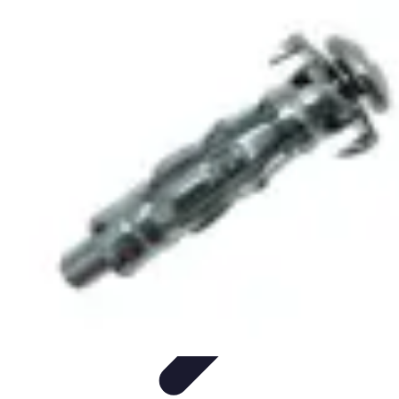
Fibre Internet Maison
Optimisation
Équipement
Avantages de la
fibre
Tendances
Comprendre la Fibre
Fibre Internet Maison