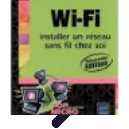
Fibre Internet Maison
Optimisation
Équipement
Avantages de la
fibre
Tendances
Comprendre la Fibre
Fibre Internet Maison