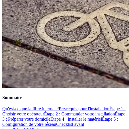
Sommaire
Qu'est-ce que la fibre internet ?
Pré-requis pour l'installation
Étape 1 :
Choisir votre opérateur
Étape 2 : Commander votre installation
Étape
3 : Préparer votre domicile
Étape 4 : Installer le matériel
Étape 5 :
Configuration de votre réseau
Checklist avant