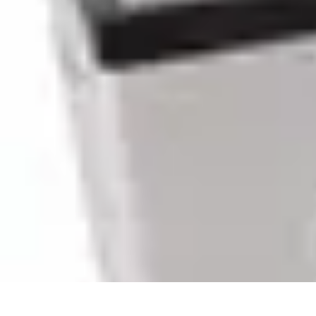
Fibre Internet Maison
Optimisation
Équipement
Avantages de la fibre
Tendances
Comprendre l
Fibre Internet Maison