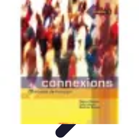
Fibre Internet Maison
Optimisation
Équipement
Avantages de la
fibre
Tendances
Comprendre la Fibre
Fibre Internet Maison