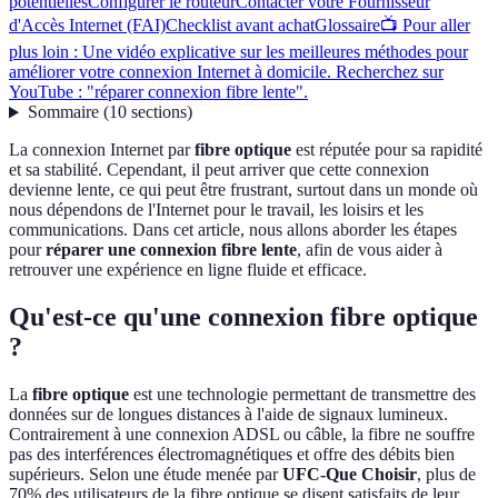
potentielles
Configurer le routeur
Contacter votre Fournisseur
d'Accès Internet (FAI)
Checklist avant achat
Glossaire
📺 Pour aller
plus loin : Une vidéo explicative sur les meilleures méthodes pour
améliorer votre connexion Internet à domicile. Recherchez sur
YouTube : "réparer connexion fibre lente".
Sommaire
(
10
sections
)
La connexion Internet par
fibre optique
est réputée pour sa rapidité
et sa stabilité. Cependant, il peut arriver que cette connexion
devienne lente, ce qui peut être frustrant, surtout dans un monde où
nous dépendons de l'Internet pour le travail, les loisirs et les
communications. Dans cet article, nous allons aborder les étapes
pour
réparer une connexion fibre lente
, afin de vous aider à
retrouver une expérience en ligne fluide et efficace.
Qu'est-ce qu'une connexion fibre optique
?
La
fibre optique
est une technologie permettant de transmettre des
données sur de longues distances à l'aide de signaux lumineux.
Contrairement à une connexion ADSL ou câble, la fibre ne souffre
pas des interférences électromagnétiques et offre des débits bien
supérieurs. Selon une étude menée par
UFC-Que Choisir
, plus de
70% des utilisateurs de la fibre optique se disent satisfaits de leur