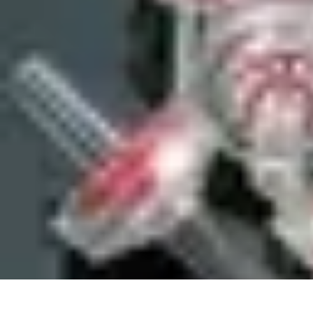
Fibre Internet Maison
Optimisation
Équipement
Avantages de la fibre
Tendances
Comprendre l
Fibre Internet Maison