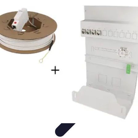
Fibre Internet Maison
Optimisation
Équipement
Avantages de la
fibre
Tendances
Comprendre la Fibre
Fibre Internet Maison