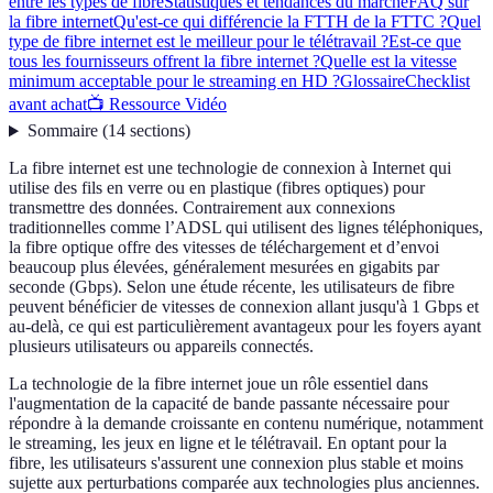
entre les types de fibre
Statistiques et tendances du marché
FAQ sur
la fibre internet
Qu'est-ce qui différencie la FTTH de la FTTC ?
Quel
type de fibre internet est le meilleur pour le télétravail ?
Est-ce que
tous les fournisseurs offrent la fibre internet ?
Quelle est la vitesse
minimum acceptable pour le streaming en HD ?
Glossaire
Checklist
avant achat
📺 Ressource Vidéo
Sommaire
(
14
sections
)
La fibre internet est une technologie de connexion à Internet qui
utilise des fils en verre ou en plastique (fibres optiques) pour
transmettre des données. Contrairement aux connexions
traditionnelles comme l’ADSL qui utilisent des lignes téléphoniques,
la fibre optique offre des vitesses de téléchargement et d’envoi
beaucoup plus élevées, généralement mesurées en gigabits par
seconde (Gbps). Selon une étude récente, les utilisateurs de fibre
peuvent bénéficier de vitesses de connexion allant jusqu'à 1 Gbps et
au-delà, ce qui est particulièrement avantageux pour les foyers ayant
plusieurs utilisateurs ou appareils connectés.
La technologie de la fibre internet joue un rôle essentiel dans
l'augmentation de la capacité de bande passante nécessaire pour
répondre à la demande croissante en contenu numérique, notamment
le streaming, les jeux en ligne et le télétravail. En optant pour la
fibre, les utilisateurs s'assurent une connexion plus stable et moins
sujette aux perturbations comparée aux technologies plus anciennes.