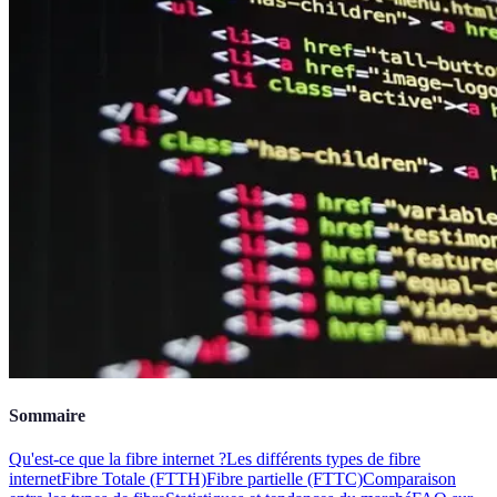
Sommaire
Qu'est-ce que la fibre internet ?
Les différents types de fibre
internet
Fibre Totale (FTTH)
Fibre partielle (FTTC)
Comparaison