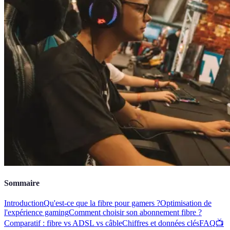
Sommaire
Introduction
Qu'est-ce que la fibre pour gamers ?
Optimisation de
l'expérience gaming
Comment choisir son abonnement fibre ?
Comparatif : fibre vs ADSL vs câble
Chiffres et données clés
FAQ
📺