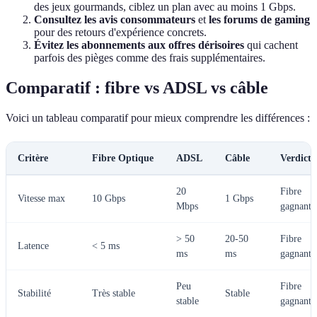
des jeux gourmands, ciblez un plan avec au moins 1 Gbps.
Consultez les avis consommateurs
et
les forums de gaming
pour des retours d'expérience concrets.
Évitez les abonnements aux offres dérisoires
qui cachent
parfois des pièges comme des frais supplémentaires.
Comparatif : fibre vs ADSL vs câble
Voici un tableau comparatif pour mieux comprendre les différences :
Critère
Fibre Optique
ADSL
Câble
Verdict
20
Fibre
Vitesse max
10 Gbps
1 Gbps
Mbps
gagnante
> 50
20-50
Fibre
Latence
< 5 ms
ms
ms
gagnante
Peu
Fibre
Stabilité
Très stable
Stable
stable
gagnante