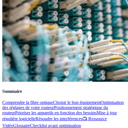
Sommaire
Comprendre la fibre optique
Choisir le bon équipement
Optimisation
des réglages de votre routeur
Positionnement stratégique du
routeur
Prioriser les appareils en fonction des besoins
Mise à jour
régulière logicielle
Résoudre les interférences
📺 Ressource
Vidéo
Glossaire
Checklist avant optimisation