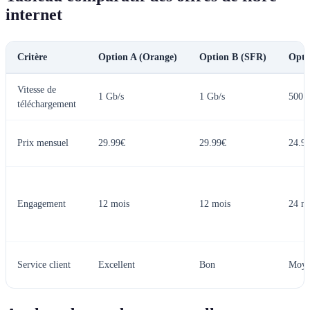
internet
Critère
Option A (Orange)
Option B (SFR)
Opti
Vitesse de
1 Gb/s
1 Gb/s
500 
téléchargement
Prix mensuel
29.99€
29.99€
24.9
Engagement
12 mois
12 mois
24 m
Service client
Excellent
Bon
Moy