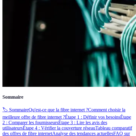
Sommaire
🏷️ Sommaire
Qu'est-ce que la fibre internet ?
Comment choisir la
meilleure offre de fibre internet ?
Étape 1 : Définir vos besoins
Étape
2 : Comparer les fournisseurs
Étape 3 : Lire les avis des
utilisateurs
Étape 4 : Vérifier la couverture réseau
Tableau comparatif
des offres de fibre internet
Analyse des tendances actuelles
FAQ sur