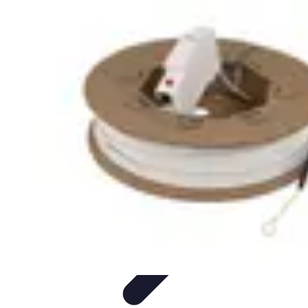
Fibre Internet Maison
Optimisation
Équipement
Avantages de la
fibre
Tendances
Comprendre la Fibre
Fibre Internet Maison