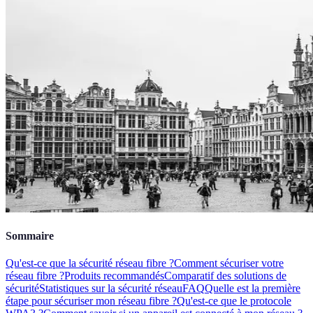
Sommaire
Qu'est-ce que la sécurité réseau fibre ?
Comment sécuriser votre
réseau fibre ?
Produits recommandés
Comparatif des solutions de
sécurité
Statistiques sur la sécurité réseau
FAQ
Quelle est la première
étape pour sécuriser mon réseau fibre ?
Qu'est-ce que le protocole