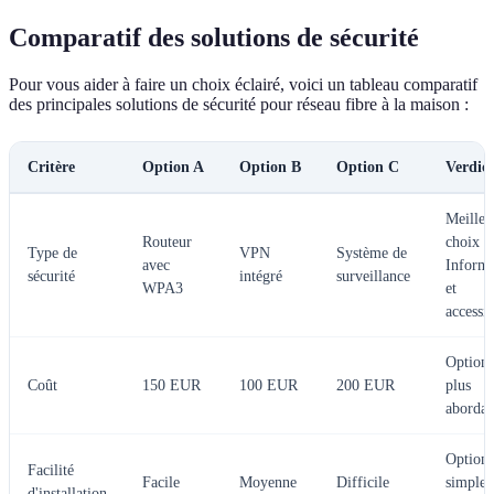
Comparatif des solutions de sécurité
Pour vous aider à faire un choix éclairé, voici un tableau comparatif
des principales solutions de sécurité pour réseau fibre à la maison :
Critère
Option A
Option B
Option C
Verdict
Meilleu
Routeur
choix :
Type de
VPN
Système de
avec
Informa
sécurité
intégré
surveillance
WPA3
et
accessib
Option 
Coût
150 EUR
100 EUR
200 EUR
plus
abordab
Option 
Facilité
Facile
Moyenne
Difficile
simple 
d'installation