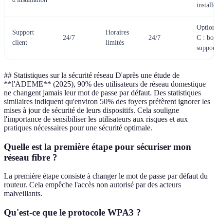
installe
Option 
Support
Horaires
24/7
24/7
C : bon
client
limités
support
## Statistiques sur la sécurité réseau D'après une étude de
**l'ADEME** (2025), 90% des utilisateurs de réseau domestique
ne changent jamais leur mot de passe par défaut. Des statistiques
similaires indiquent qu'environ 50% des foyers préfèrent ignorer les
mises à jour de sécurité de leurs dispositifs. Cela souligne
l'importance de sensibiliser les utilisateurs aux risques et aux
pratiques nécessaires pour une sécurité optimale.
Quelle est la première étape pour sécuriser mon
réseau fibre ?
La première étape consiste à changer le mot de passe par défaut du
routeur. Cela empêche l'accès non autorisé par des acteurs
malveillants.
Qu'est-ce que le protocole WPA3 ?