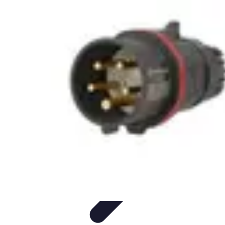
Fibre Internet Maison
Optimisation
Équipement
Avantages de la
fibre
Tendances
Comprendre la Fibre
Fibre Internet Maison