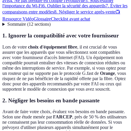
avis
4. Ne pas prendre en compte l'évolutivité
5. Sous-estimer
l'importance du Wi-Fi
6. Oublier la sécurité des appareils
7. Éviter les
comparaisons entre modèles
8. Négliger le service après-vente
📺
Ressource Vidéo
Glossaire
Checklist avant achat
Sommaire
(
12
sections
)
1. Ignorer la compatibilité avec votre fournisseur
Lors de votre
choix d'équipement fibre
, il est crucial de vous
assurer que les appareils que vous sélectionnez sont compatibles
avec votre fournisseur d'accès Internet (FAI). Un équipement non
compatible pourrait entraîner des vitesses de connexion réduites ou
même des interruptions de service. Par exemple, si vous optez pour
un routeur qui ne supporte pas le protocole G.fast de
Orange
, vous
risquez de ne pas bénéficier de la rapidité offerte par la fibre. Optez
donc pour des appareils recommandés par votre FAI ou ceux qui
supportent le modèle de connexion que vous avez souscrit.
2. Négliger les besoins en bande passante
Avant de faire votre choix, évaluez vos besoins en bande passante.
Selon une étude menée par
l'ARCEP
, près de 50 % des utilisateurs
ne connaissent pas leur consommation réelle de données. Si vous
prévoyez d'utiliser plusieurs appareils simultanément pour le