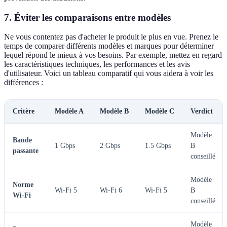
7. Éviter les comparaisons entre modèles
Ne vous contentez pas d'acheter le produit le plus en vue. Prenez le
temps de comparer différents modèles et marques pour déterminer
lequel répond le mieux à vos besoins. Par exemple, mettez en regard
les caractéristiques techniques, les performances et les avis
d'utilisateur. Voici un tableau comparatif qui vous aidera à voir les
différences :
Critère
Modèle A
Modèle B
Modèle C
Verdict
Modèle
Bande
1 Gbps
2 Gbps
1.5 Gbps
B
passante
conseillé
Modèle
Norme
Wi-Fi 5
Wi-Fi 6
Wi-Fi 5
B
Wi-Fi
conseillé
Modèle