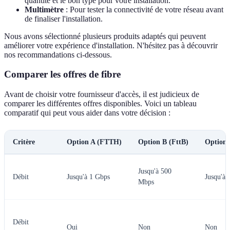
quantité et le bon type pour votre installation.
Multimètre
: Pour tester la connectivité de votre réseau avant
de finaliser l'installation.
Nous avons sélectionné plusieurs produits adaptés qui peuvent
améliorer votre expérience d'installation. N'hésitez pas à découvrir
nos recommandations ci-dessous.
Comparer les offres de fibre
Avant de choisir votre fournisseur d'accès, il est judicieux de
comparer les différentes offres disponibles. Voici un tableau
comparatif qui peut vous aider dans votre décision :
Critère
Option A (FTTH)
Option B (FttB)
Option 
Jusqu'à 500
Débit
Jusqu'à 1 Gbps
Jusqu'à
Mbps
Débit
Oui
Non
Non