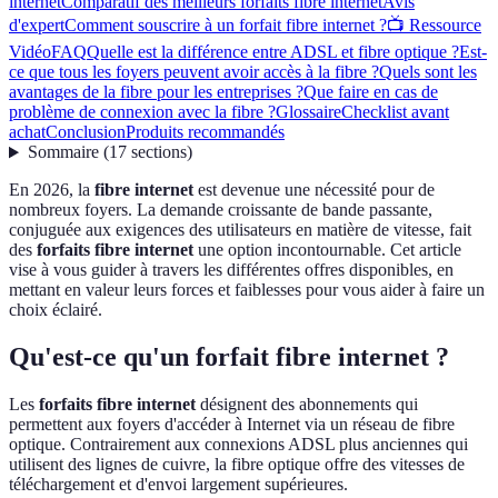
internet
Comparatif des meilleurs forfaits fibre internet
Avis
d'expert
Comment souscrire à un forfait fibre internet ?
📺 Ressource
Vidéo
FAQ
Quelle est la différence entre ADSL et fibre optique ?
Est-
ce que tous les foyers peuvent avoir accès à la fibre ?
Quels sont les
avantages de la fibre pour les entreprises ?
Que faire en cas de
problème de connexion avec la fibre ?
Glossaire
Checklist avant
achat
Conclusion
Produits recommandés
Sommaire
(
17
sections
)
En 2026, la
fibre internet
est devenue une nécessité pour de
nombreux foyers. La demande croissante de bande passante,
conjuguée aux exigences des utilisateurs en matière de vitesse, fait
des
forfaits fibre internet
une option incontournable. Cet article
vise à vous guider à travers les différentes offres disponibles, en
mettant en valeur leurs forces et faiblesses pour vous aider à faire un
choix éclairé.
Qu'est-ce qu'un forfait fibre internet ?
Les
forfaits fibre internet
désignent des abonnements qui
permettent aux foyers d'accéder à Internet via un réseau de fibre
optique. Contrairement aux connexions ADSL plus anciennes qui
utilisent des lignes de cuivre, la fibre optique offre des vitesses de
téléchargement et d'envoi largement supérieures.