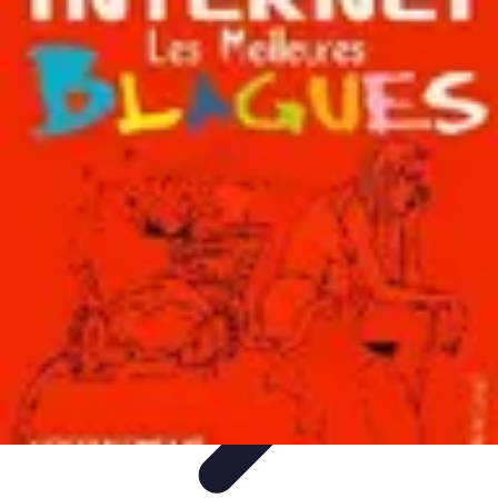
Fibre Internet Maison
Optimisation
Équipement
Avantages de la
fibre
Tendances
Comprendre la Fibre
Fibre Internet Maison