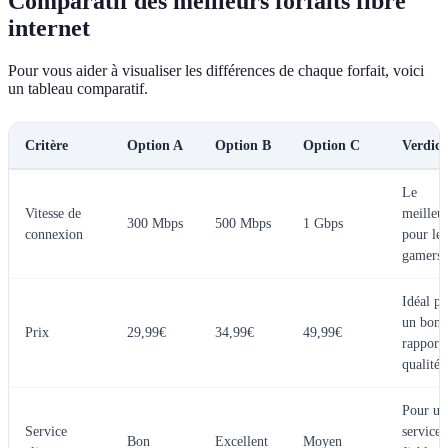
Comparatif des meilleurs forfaits fibre
internet
Pour vous aider à visualiser les différences de chaque forfait, voici
un tableau comparatif.
Critère
Option A
Option B
Option C
Verdict
Le
Vitesse de
meilleu
300 Mbps
500 Mbps
1 Gbps
connexion
pour les
gamers
Idéal p
un bon
Prix
29,99€
34,99€
49,99€
rapport
qualité/
Pour un
Service
service
Bon
Excellent
Moyen