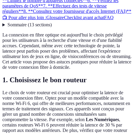
**Limitez le nombre d'appareils connectés**
6. **Vérifiez les
paramètres de QoS**
7. **Effectuez des tests de vitesse
réguliers**
8. **Consultez votre fournisseur d'accès Internet (FAI)**
📺 Pour aller plus loin :
Glossaire
Checklist avant achat
FAQ
Sommaire
(
13
sections
)
La connexion en fibre optique est aujourd'hui le choix privilégié
pour les utilisateurs à la recherche d'une vitesse et d'une fiabilité
accrues. Cependant, même avec cette technologie de pointe, la
latence peut parfois poser des problèmes, affectant l'expérience
utilisateur lors de jeux en ligne, de visioconférences ou de streaming.
Cet article vous propose des astuces pratiques pour réduire la latence
de votre connexion fibre à domicile.
1.
Choisissez le bon routeur
Le choix de votre routeur est crucial pour optimiser la latence de
votre connexion fibre. Optez pour un modèle compatible avec la
norme Wi-Fi 6, qui offre de meilleures performances, notamment en
termes de traitement des signaux. Ces appareils sont conçus pour
gérer un grand nombre de connexions simultanées sans
compromettre la vitesse. Par exemple, selon
Les Numériques
,
certains routeurs Wi-Fi 6 peuvent réduire la latence de 30 % par
rapport aux modèles antérieurs. De plus, vérifiez que votre routeur