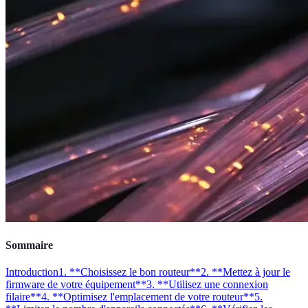
Sommaire
Introduction
1. **Choisissez le bon routeur**
2. **Mettez à jour le
firmware de votre équipement**
3. **Utilisez une connexion
filaire**
4. **Optimisez l'emplacement de votre routeur**
5.