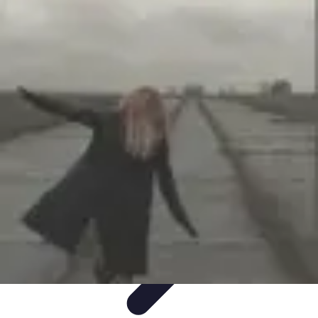
Fibre Internet Maison
Optimisation
Équipement
Avantages de la
fibre
Tendances
Comprendre la Fibre
Fibre Internet Maison