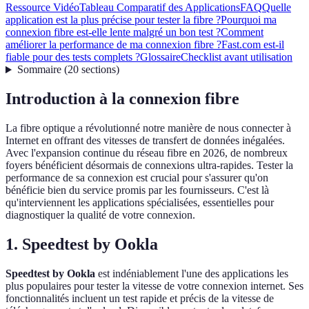
Ressource Vidéo
Tableau Comparatif des Applications
FAQ
Quelle
application est la plus précise pour tester la fibre ?
Pourquoi ma
connexion fibre est-elle lente malgré un bon test ?
Comment
améliorer la performance de ma connexion fibre ?
Fast.com est-il
fiable pour des tests complets ?
Glossaire
Checklist avant utilisation
Sommaire
(
20
sections
)
Introduction à la connexion fibre
La fibre optique a révolutionné notre manière de nous connecter à
Internet en offrant des vitesses de transfert de données inégalées.
Avec l'expansion continue du réseau fibre en 2026, de nombreux
foyers bénéficient désormais de connexions ultra-rapides. Tester la
performance de sa connexion est crucial pour s'assurer qu'on
bénéficie bien du service promis par les fournisseurs. C'est là
qu'interviennent les applications spécialisées, essentielles pour
diagnostiquer la qualité de votre connexion.
1. Speedtest by Ookla
Speedtest by Ookla
est indéniablement l'une des applications les
plus populaires pour tester la vitesse de votre connexion internet. Ses
fonctionnalités incluent un test rapide et précis de la vitesse de