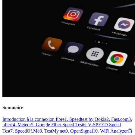
Sommaire
Introduction à la connexion fibre
1. Speedtest by Ookla
2. Fast.com
3.
nPerf
4. Meteor
5. Google Fiber Speed Test
6. V-SPEED Speed
Test
7. SpeedOf.Me
8. TestMy.net
9. OpenSignal
10. WiFi Analyzer
📺