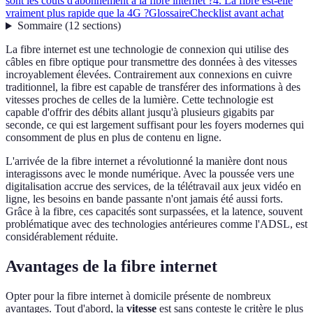
sont les coûts d'abonnement à la fibre internet ?
4. La fibre est-elle
vraiment plus rapide que la 4G ?
Glossaire
Checklist avant achat
Sommaire
(
12
sections
)
La fibre internet est une technologie de connexion qui utilise des
câbles en fibre optique pour transmettre des données à des vitesses
incroyablement élevées. Contrairement aux connexions en cuivre
traditionnel, la fibre est capable de transférer des informations à des
vitesses proches de celles de la lumière. Cette technologie est
capable d'offrir des débits allant jusqu'à plusieurs gigabits par
seconde, ce qui est largement suffisant pour les foyers modernes qui
consomment de plus en plus de contenu en ligne.
L'arrivée de la fibre internet a révolutionné la manière dont nous
interagissons avec le monde numérique. Avec la poussée vers une
digitalisation accrue des services, de la télétravail aux jeux vidéo en
ligne, les besoins en bande passante n'ont jamais été aussi forts.
Grâce à la fibre, ces capacités sont surpassées, et la latence, souvent
problématique avec des technologies antérieures comme l'ADSL, est
considérablement réduite.
Avantages de la fibre internet
Opter pour la fibre internet à domicile présente de nombreux
avantages. Tout d'abord, la
vitesse
est sans conteste le critère le plus