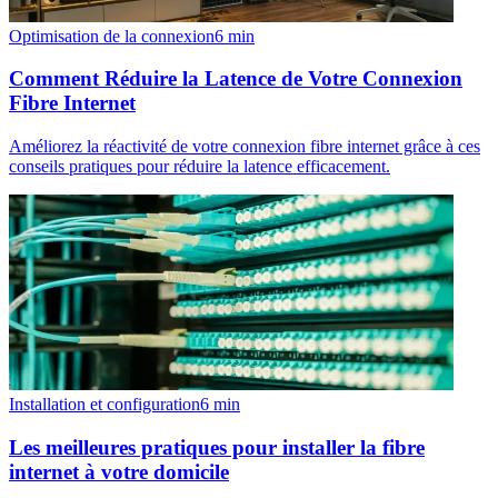
Optimisation de la connexion
6
min
Comment Réduire la Latence de Votre Connexion
Fibre Internet
Améliorez la réactivité de votre connexion fibre internet grâce à ces
conseils pratiques pour réduire la latence efficacement.
Installation et configuration
6
min
Les meilleures pratiques pour installer la fibre
internet à votre domicile