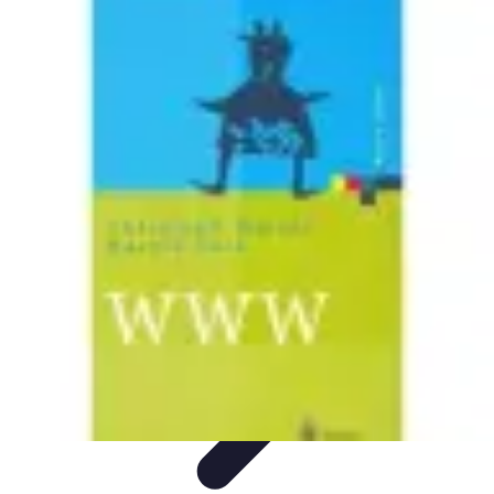
Fibre Internet Maison
Optimisation
Équipement
Avantages de la
fibre
Tendances
Comprendre la Fibre
Fibre Internet Maison