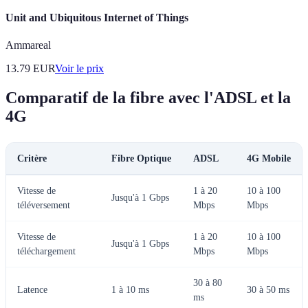
Unit and Ubiquitous Internet of Things
Ammareal
13.79
EUR
Voir le prix
Comparatif de la fibre avec l'ADSL et la
4G
Critère
Fibre Optique
ADSL
4G Mobile
Vitesse de
1 à 20
10 à 100
Jusqu'à 1 Gbps
téléversement
Mbps
Mbps
Vitesse de
1 à 20
10 à 100
Jusqu'à 1 Gbps
téléchargement
Mbps
Mbps
30 à 80
Latence
1 à 10 ms
30 à 50 ms
ms