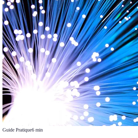
Guide Pratique
6
min